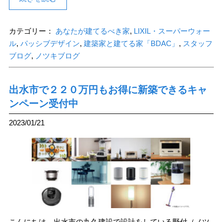
カテゴリー：
あなたが建てるべき家
,
LIXIL・スーパーウォー
ル
,
パッシブデザイン
,
建築家と建てる家「BDAC」
,
スタッフ
ブログ
,
ノツキブログ
出水市で２２０万円もお得に新築できるキャ
ンペーン受付中
2023/01/21
こんにちは、出水市の丸久建設で設計をしている野付（ノツ