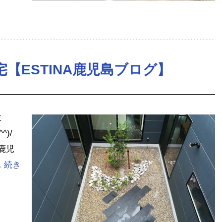
【ESTINA鹿児島ブログ】
設
)/
鹿児
…
続き
tena