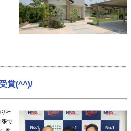
tena
賞(^^)/
知り社
出張で
u）君