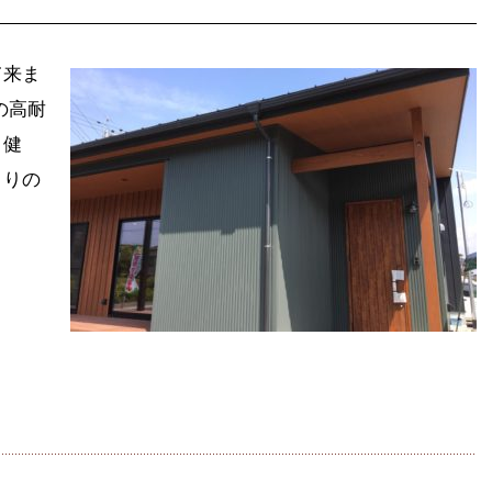
て来ま
の高耐
・健
くりの
tena