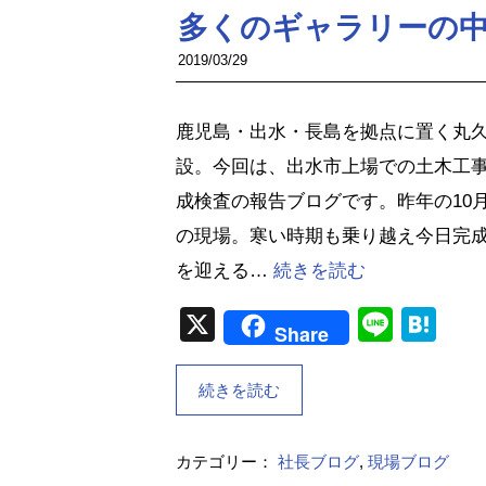
多くのギャラリーの中で
2019/03/29
鹿児島・出水・長島を拠点に置く丸
設。今回は、出水市上場での土木工
成検査の報告ブログです。昨年の10
の現場。寒い時期も乗り越え今日完
を迎える…
続きを読む
X
Line
Ha
Share
続きを読む
カテゴリー：
社長ブログ
,
現場ブログ