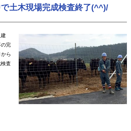
土木現場完成検査終了(^^)/
久建
事の完
月から
成検査
tena