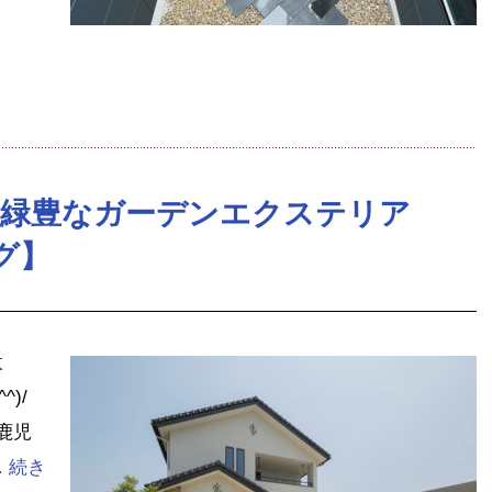
た緑豊なガーデンエクステリア
グ】
設
)/
鹿児
…
続き