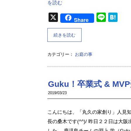
を読む
X
Line
Ha
Share
続きを読む
カテゴリー：
お庭の事
Guku！卒業式 & MVP受
2019/03/23
こんにちは、「丸久の家創り」人見
長の桑木です(^^)/ 昨日２２日は大阪
した。 鹿児島チームの淵上 学（Guk