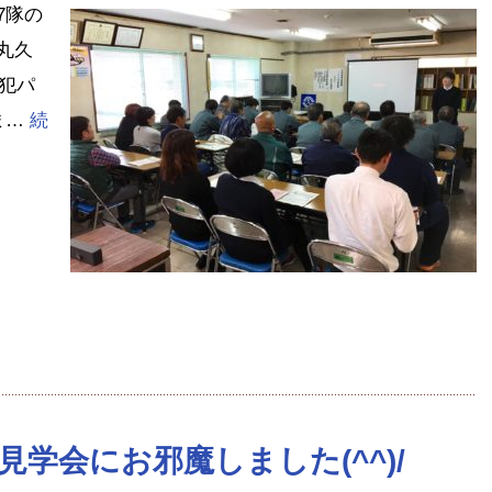
7隊の
丸久
防犯パ
ま…
続
tena
学会にお邪魔しました(^^)/