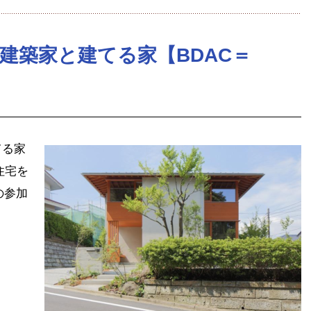
/ 建築家と建てる家【BDAC＝
てる家
ズ住宅を
】の参加
tena