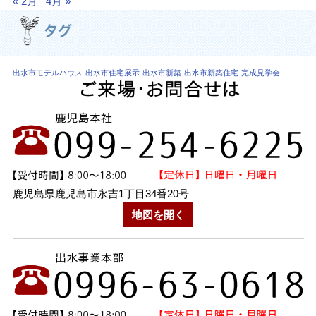
« 2月
4月 »
出水市モデルハウス
出水市住宅展示
出水市新築
出水市新築住宅
完成見学会
鹿児島県鹿児島市永吉1丁目34番20号
地図を開く