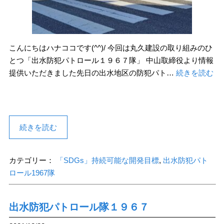
こんにちはハナココです(^^)/ 今回は丸久建設の取り組みのひ
とつ「出水防犯パトロール１９６７隊」 中山取締役より情報
提供いただきました先日の出水地区の防犯パト…
続きを読む
続きを読む
カテゴリー：
「SDGs」持続可能な開発目標
,
出水防犯パト
ロール1967隊
出水防犯パトロール隊１９６７