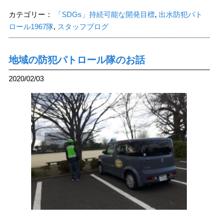
カテゴリー：
「SDGs」持続可能な開発目標
,
出水防犯パト
ロール1967隊
,
スタッフブログ
地域の防犯パトロール隊のお話
2020/02/03