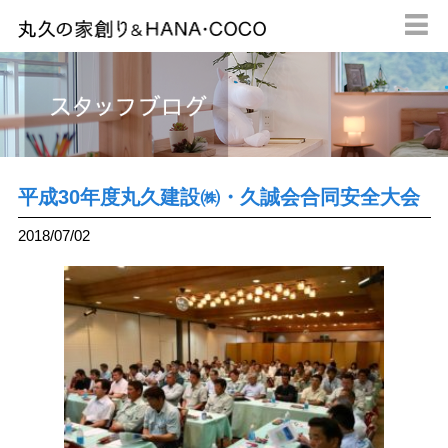

平成30年度丸久建設㈱・久誠会合同安全大会
2018/07/02