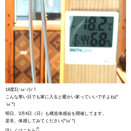
18度Σ(･ω･ﾉ)ﾉ！
こんな寒い日でも家に入ると暖かい家っていいですよね(*
´ω`*)
明日、3月4日（日）も構造体感会を開催してます。
是非、体感してみてください(*‘ω‘ *)
詳しくはこちら👇