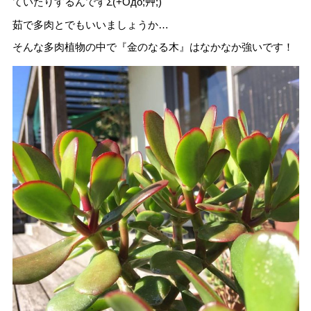
ていたりするんですΣ(+Oдo;艸;)
茹で多肉とでもいいましょうか…
そんな多肉植物の中で『金のなる木』はなかなか強いです！