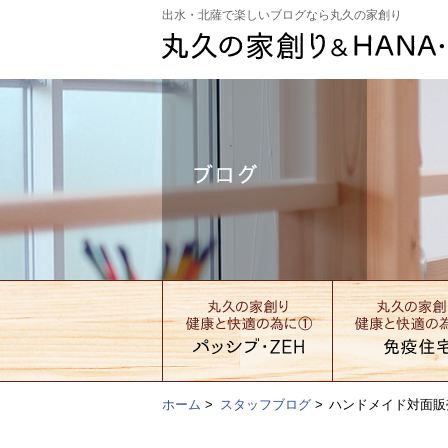
出水・北薩で楽しいブログなら丸久の家創り
ホーム
>
スタッフブログ
>
ハンドメイド対面販売会